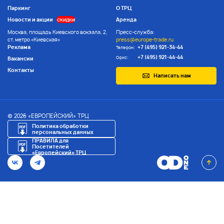
Паркинг
О ТРЦ
Новости и акции
Аренда
СКИДКИ
Москва, площадь Киевского вокзала, 2,
Пресс-служба:
ст. метро «Киевская»
press@europe-trade.ru
Реклама
+7 (495) 921-34-44
Телефон:
+7 (495) 921-44-44
Офис:
Вакансии
Контакты
Написать нам
© 2026 «ЕВРОПЕЙСКИЙ» ТРЦ
Политика обработки
персональных данных
ПРАВИЛА для
Посетителей
«Европейский» ТРЦ