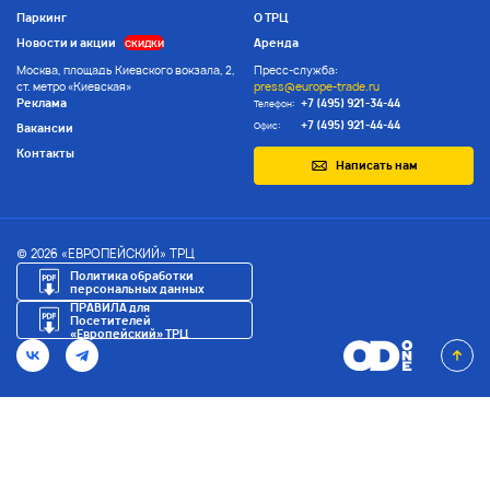
Паркинг
О ТРЦ
Новости и акции
Аренда
СКИДКИ
Москва, площадь Киевского вокзала, 2,
Пресс-служба:
ст. метро «Киевская»
press@europe-trade.ru
Реклама
+7 (495) 921-34-44
Телефон:
+7 (495) 921-44-44
Офис:
Вакансии
Контакты
Написать нам
© 2026 «ЕВРОПЕЙСКИЙ» ТРЦ
Политика обработки
персональных данных
ПРАВИЛА для
Посетителей
«Европейский» ТРЦ